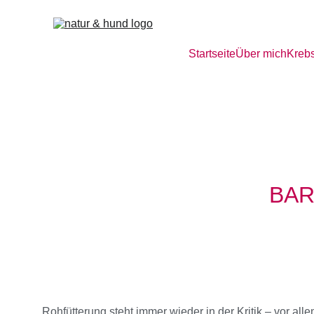
Startseite
Über mich
Krebs
BARF
Rohfütterung steht immer wieder in der Kritik – vor a