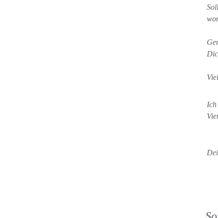
Sol
wom
Ger
Dic
Vie
Ich
Vie
Dei
So