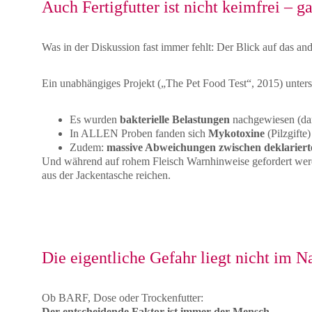
Auch Fertigfutter ist nicht keimfrei – 
Was in der Diskussion fast immer fehlt: Der Blick auf das an
Ein unabhängiges Projekt („The Pet Food Test“, 2015) unter
Es wurden 
bakterielle Belastungen
 nachgewiesen (dar
In ALLEN Proben fanden sich 
Mykotoxine
 (Pilzgifte)
Zudem: 
massive Abweichungen zwischen deklarierte
Und während auf rohem Fleisch Warnhinweise gefordert werde
aus der Jackentasche reichen.
Die eigentliche Gefahr liegt nicht im N
Ob BARF, Dose oder Trockenfutter:
Der entscheidende Faktor ist immer der Mensch.