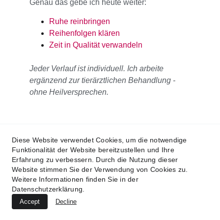
Genau das gebe ich heute weiter: 
Ruhe reinbringen
Reihenfolgen klären 
Zeit in Qualität verwandeln
Jeder Verlauf ist individuell. Ich arbeite 
ergänzend zur tierärztlichen Behandlung - 
ohne Heilversprechen.
So arbeiten wir zusammen - Schritt für 
Diese Website verwendet Cookies, um die notwendige
Funktionalität der Website bereitzustellen und Ihre
Schritt
Erfahrung zu verbessern. Durch die Nutzung dieser
Der Ablauf ist bewusst einfach gehalten.
Website stimmen Sie der Verwendung von Cookies zu.
Du wirst Schritt für Schritt geführt – 
Weitere Informationen finden Sie in der
Datenschutzerklärung.
ohne unnötige Komplexität.
Accept
Decline
So sieht unsere Zusammenarbeit aus: